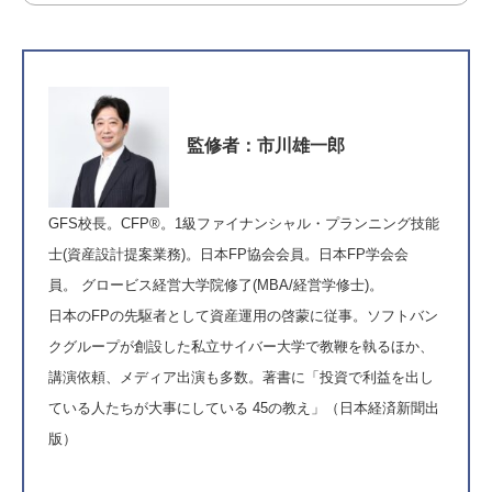
監修者：市川雄一郎
GFS
校長。CFP®。1級ファイナンシャル・プランニング技能
士(資産設計提案業務)。
日本FP協会
会員。日本FP学会会
員。
グロービス経営大学院
修了(MBA/経営学修士)。
日本のFPの先駆者として資産運用の啓蒙に従事。ソフトバン
クグループが創設した私立
サイバー大学
で教鞭を執るほか、
講演依頼、メディア出演も多数。著書に
「投資で利益を出し
ている人たちが大事にしている 45の教え」（日本経済新聞出
版）