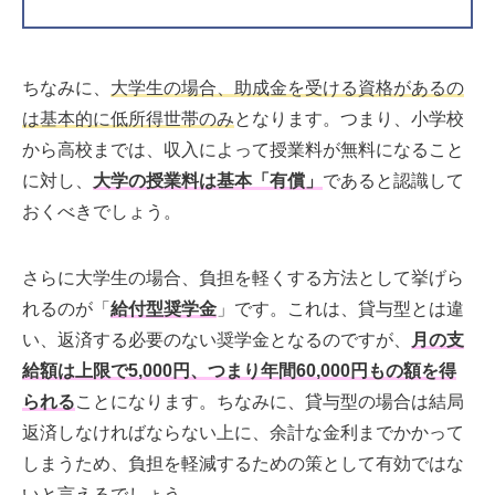
ちなみに、
大学生の場合、助成金を受ける資格があるの
は基本的に低所得世帯のみ
となります。つまり、小学校
から高校までは、収入によって授業料が無料になること
に対し、
大学の授業料は基本「有償」
であると認識して
おくべきでしょう。
さらに大学生の場合、負担を軽くする方法として挙げら
れるのが「
給付型奨学金
」です。これは、貸与型とは違
い、返済する必要のない奨学金となるのですが、
月の支
給額は上限で5,000円、つまり年間60,000円もの額を得
られる
ことになります。ちなみに、貸与型の場合は結局
返済しなければならない上に、余計な金利までかかって
しまうため、負担を軽減するための策として有効ではな
いと言えるでしょう。