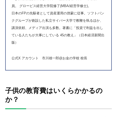
員。
グロービス経営大学院
修了(MBA/経営学修士)。
日本のFPの先駆者として資産運用の啓蒙に従事。ソフトバン
クグループが創設した私立
サイバー大学
で教鞭を執るほか、
講演依頼、メディア出演も多数。著書に
「投資で利益を出し
ている人たちが大事にしている 45の教え」（日本経済新聞出
版）
公式X アカウント
市川雄一郎@お金の学校 校長
子供の教育費はいくらかかるの
か？