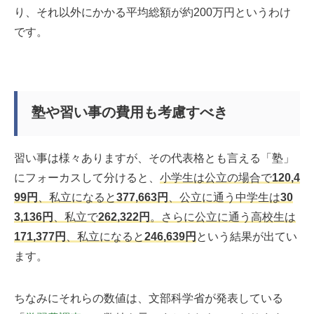
り、それ以外にかかる平均総額が約200万円というわけ
です。
塾や習い事の費用も考慮すべき
習い事は様々ありますが、その代表格とも言える「塾」
にフォーカスして分けると、
小学生は公立の場合で
120,4
99円
、私立になると
377,663円
、公立に通う中学生は
30
3,136円
、私立で
262,322円
。さらに公立に通う高校生は
171,377円
、私立になると
246,639円
という結果が出てい
ます。
ちなみにそれらの数値は、文部科学省が発表している