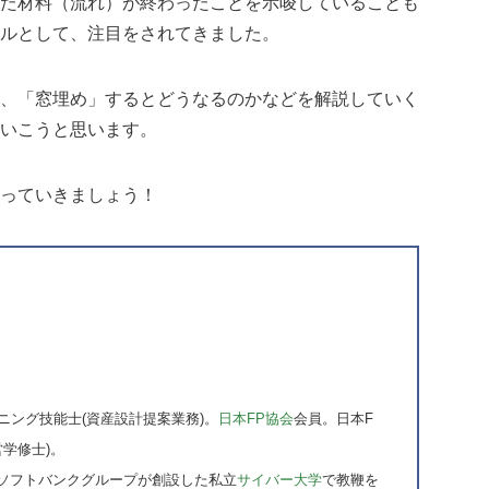
た材料（流れ）が終わったことを示唆していることも
ルとして、注目をされてきました。
、「窓埋め」するとどうなるのかなどを解説していく
いこうと思います。
っていきましょう！
ニング技能士(資産設計提案業務)。
日本FP協会
会員。日本F
営学修士)。
ソフトバンクグループが創設した私立
サイバー大学
で教鞭を