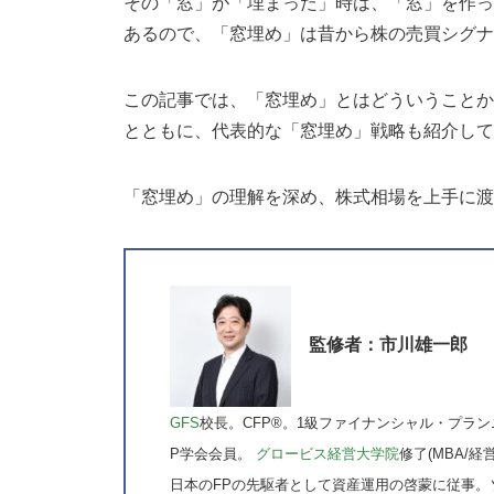
その「窓」が「埋まった」時は、「窓」を作っ
あるので、「窓埋め」は昔から株の売買シグナ
この記事では、「窓埋め」とはどういうことか
とともに、代表的な「窓埋め」戦略も紹介して
「窓埋め」の理解を深め、株式相場を上手に渡
監修者：市川雄一郎
GFS
校長。CFP®。1級ファイナンシャル・プラン
P学会会員。
グロービス経営大学院
修了(MBA/経
日本のFPの先駆者として資産運用の啓蒙に従事。