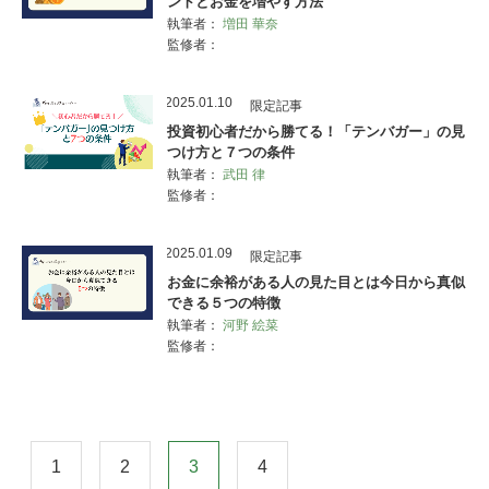
ントとお金を増やす方法
執筆者：
増田 華奈
監修者：
2025.01.10
限定記事
投資初心者だから勝てる！「テンバガー」の見
つけ方と７つの条件
執筆者：
武田 律
監修者：
2025.01.09
限定記事
お金に余裕がある人の見た目とは今日から真似
できる５つの特徴
執筆者：
河野 絵菜
監修者：
1
2
3
4