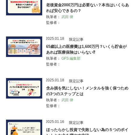
老後資金2000万円は必要ない？本当はいくらあ
れば安心できるの？
執筆者：
武田 律
監修者：
2025.01.18
限定記事
65歳以上の医療費は1,600万円？いくら貯金が
あれば医療保険はいらない⁇
執筆者：
GFS 編集部
監修者：
2025.01.18
限定記事
含み損を気にしない！メンタルを強く保つため
の3つのステップとは
執筆者：
武田 律
監修者：
2025.01.16
限定記事
ほったらかし投資で失敗しない為の５つのポイ