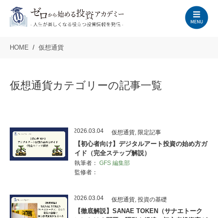
HOME
仮想通貨
仮想通貨カテゴリーの記事一覧
2026.03.04
仮想通貨
,
限定記事
【初心者向け】デジタルアート投資の始め方ガ
イド（完全ステップ解説）
執筆者：
GFS 編集部
監修者：
2026.03.04
仮想通貨
,
投資の基礎
【徹底解説】SANAE TOKEN（サナエトーク