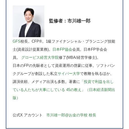
監修者：市川雄一郎
GFS
校長。CFP®。1級ファイナンシャル・プランニング技能
士(資産設計提案業務)。
日本FP協会
会員。日本FP学会会
員。
グロービス経営大学院
修了(MBA/経営学修士)。
日本のFPの先駆者として資産運用の啓蒙に従事。ソフトバン
クグループが創設した私立
サイバー大学
で教鞭を執るほか、
講演依頼、メディア出演も多数。著書に
「投資で利益を出し
ている人たちが大事にしている 45の教え」（日本経済新聞出
版）
公式X アカウント
市川雄一郎@お金の学校 校長