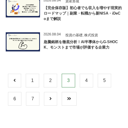
2026.08.04
資産形成
【完全保存版】初心者でも収入を増やす現実的
ロードマップ｜副業・転職から新NISA・iDeC
oまで解説
2026.08.04
投資の基礎
,
株式投資
急騰銘柄を徹底分析！AI半導体からG-SHOC
K、モンストまで市場が評価する企業力
1
2
3
4
5
6
7