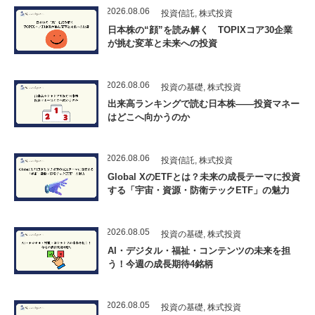
2026.08.06
投資信託
,
株式投資
日本株の“顔”を読み解く TOPIXコア30企業
が挑む変革と未来への投資
2026.08.06
投資の基礎
,
株式投資
出来高ランキングで読む日本株――投資マネー
はどこへ向かうのか
2026.08.06
投資信託
,
株式投資
Global XのETFとは？未来の成長テーマに投資
する「宇宙・資源・防衛テックETF」の魅力
2026.08.05
投資の基礎
,
株式投資
AI・デジタル・福祉・コンテンツの未来を担
う！今週の成長期待4銘柄
2026.08.05
投資の基礎
,
株式投資