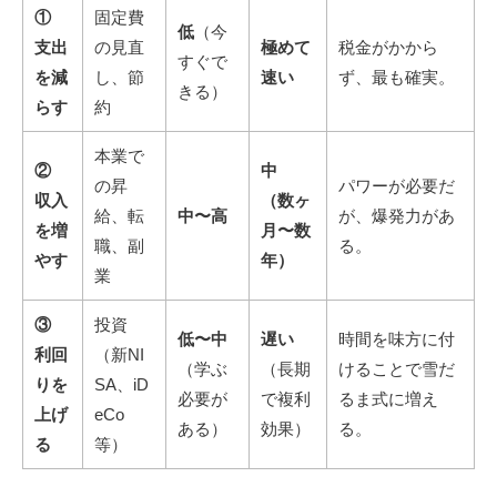
①
固定費
低
（今
支出
の見直
極めて
税金がかから
すぐで
を減
し、節
速い
ず、最も確実。
きる）
らす
約
本業で
②
中
の昇
パワーが必要だ
収入
（数ヶ
給、転
中〜高
が、爆発力があ
を増
月〜数
職、副
る。
やす
年）
業
③
投資
低〜中
遅い
時間を味方に付
利回
（新NI
（学ぶ
（長期
けることで雪だ
りを
SA、iD
必要が
で複利
るま式に増え
上げ
eCo
ある）
効果）
る。
る
等）