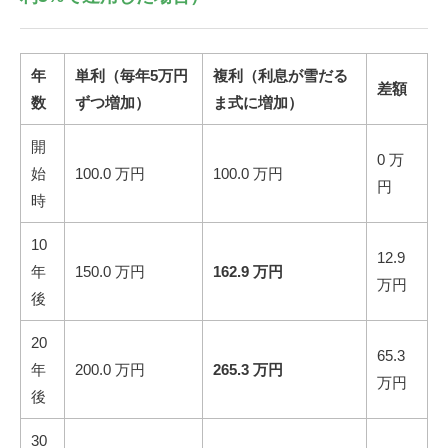
年
単利（毎年5万円
複利（利息が雪だる
差額
数
ずつ増加）
ま式に増加）
開
0 万
始
100.0 万円
100.0 万円
円
時
10
12.9
年
150.0 万円
162.9 万円
万円
後
20
65.3
年
200.0 万円
265.3 万円
万円
後
30