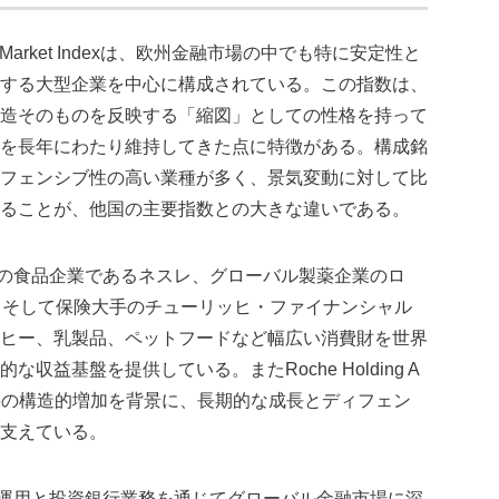
arket Indexは、欧州金融市場の中でも特に安定性と
する大型企業を中心に構成されている。この指数は、
造そのものを反映する「縮図」としての性格を持って
を長年にわたり維持してきた点に特徴がある。構成銘
フェンシブ性の高い業種が多く、景気変動に対して比
ることが、他国の主要指数との大きな違いである。
級の食品企業であるネスレ、グローバル製薬企業のロ
、そして保険大手のチューリッヒ・ファイナンシャル
は、コーヒー、乳製品、ペットフードなど幅広い消費財を世界
益基盤を提供している。またRoche Holding A
医療需要の構造的増加を背景に、長期的な成長とディフェン
支えている。
が資産運用と投資銀行業務を通じてグローバル金融市場に深