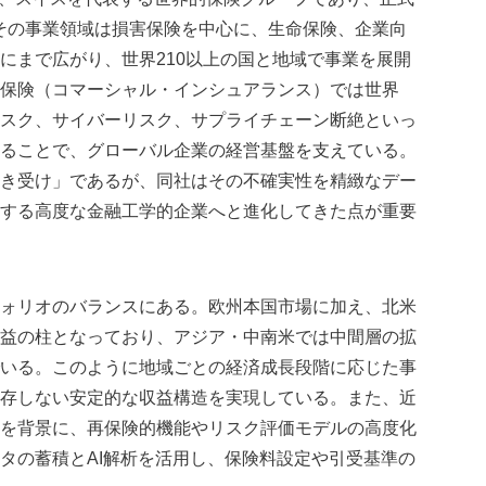
て知られる。その事業領域は損害保険を中心に、生命保険、企業向
にまで広がり、世界210以上の国と地域で事業を展開
保険（コマーシャル・インシュアランス）では世界
スク、サイバーリスク、サプライチェーン断絶といっ
ることで、グローバル企業の経営基盤を支えている。
き受け」であるが、同社はその不確実性を精緻なデー
する高度な金融工学的企業へと進化してきた点が重要
ォリオのバランスにある。欧州本国市場に加え、北米
益の柱となっており、アジア・中南米では中間層の拡
いる。このように地域ごとの経済成長段階に応じた事
存しない安定的な収益構造を実現している。また、近
を背景に、再保険的機能やリスク評価モデルの高度化
タの蓄積とAI解析を活用し、保険料設定や引受基準の