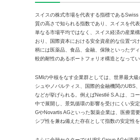
スイスの株式市場を代表する指標であるSwiss M
質の高さで知られる指数であり、スイスを代表
単なる市場平均ではなく、スイス経済の産業構
おり、国際資本における安全資産的な位置づけ
柄には医薬品、食品、金融、保険といったディ
較的耐性のあるポートフォリオ構造となってい
SMIの中核をなす企業群としては、世界最大
シュやノバルティス、国際的金融機関のUBS
などが挙げられる。例えばNestlé S.A.
中で展開し、景気循環の影響を受けにくい安定的な収
GやNovartis AGといった製薬企業は、
シブ性を兼ね備えた存在として指数の安定性を
さらに金融セクターではUBS Group AG