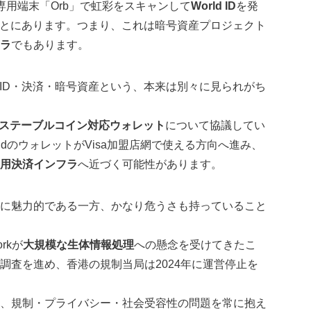
用端末「Orb」で虹彩をスキャンして
World ID
を発
ことにあります。つまり、これは暗号資産プロジェクト
ラ
でもあります。
・ID・決済・暗号資産という、本来は別々に見られがち
ステーブルコイン対応ウォレット
について協議してい
dのウォレットがVisa加盟店網で使える方向へ進み、
用決済インフラ
へ近づく可能性があります。
に魅力的である一方、かなり危うさも持っていること
orkが
大規模な生体情報処理
への懸念を受けてきたこ
調査を進め、香港の規制当局は2024年に運営停止を
、規制・プライバシー・社会受容性の問題を常に抱え