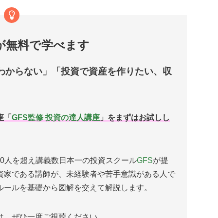
が無料で学べます
わからない」「投資で資産を作りたい、収
座「
GFS監修 投資の達人講座
」をまずはお試しし
00人を超え講義数日本一の投資スクール
GFS
が提
資家である講師が、未経験者や苦手意識がある人で
ルールを基礎から図解を交えて解説します。
は、ぜひ一度ご視聴ください。