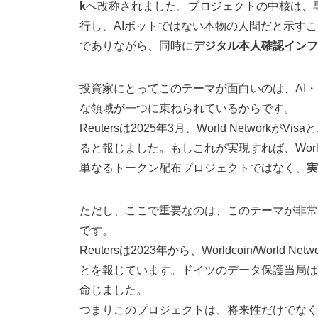
k
へ改称されました。プロジェクトの中核は、専
行し、AIボットではない本物の人間だと示す
でありながら、同時に
デジタル本人確認インフ
投資家にとってこのテーマが面白いのは、AI
な領域が一つに束ねられているからです。
Reutersは2025年3月、World NetworkがVisaと
ると報じました。もしこれが実現すれば、Worl
単なるトークン配布プロジェクトではなく、
実
ただし、ここで重要なのは、このテーマが非常
です。
Reutersは2023年から、Worldcoin/World Netw
とを報じています。ドイツのデータ保護当局は
命じました。
つまりこのプロジェクトは、将来性だけでなく