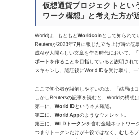
仮想通貨プロジェクトとい
ワーク構想」と考えた方が
Worldは、もともと
Worldcoin
として知られて
Reutersが2023年7月に報じた立ち上げ時の
成AIが人間らしい文章を作る時代において、
「
ポート
を作ることを目指していると説明されて
スキャンし、認証後にWorld IDを受け取
ここで初心者が誤解しやすいのは、「結局はコ
しかしReutersの記事を読むと、Worldの
第一に、
World ID
という本人確認。
第二に、
World App
のようなウォレット。
第三に、
WLDトークン
を含む金融ネットワー
つまりトークンだけが主役ではなく、むしろプ