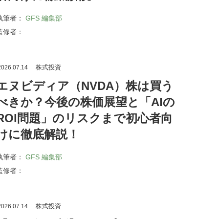
執筆者：
GFS 編集部
監修者：
株式投資
026.07.14
エヌビディア（NVDA）株は買う
べきか？今後の株価展望と「AIの
ROI問題」のリスクまで初心者向
けに徹底解説！
執筆者：
GFS 編集部
監修者：
株式投資
026.07.14