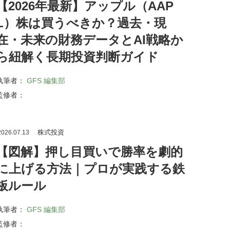
【2026年最新】アップル（AAP
L）株は買うべきか？過去・現
在・未来の財務データとAI戦略か
ら紐解く長期投資判断ガイド
執筆者：
GFS 編集部
監修者：
株式投資
026.07.13
【図解】押し目買いで勝率を劇的
に上げる方法｜プロが実践する鉄
板ルール
執筆者：
GFS 編集部
監修者：