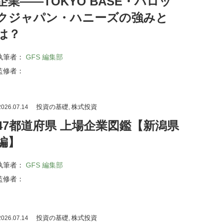
企業――TOKYO BASE・バロッ
クジャパン・ハニーズの強みと
は？
執筆者：
GFS 編集部
監修者：
投資の基礎
株式投資
026.07.14
,
47都道府県 上場企業図鑑【新潟県
編】
執筆者：
GFS 編集部
監修者：
投資の基礎
株式投資
026.07.14
,