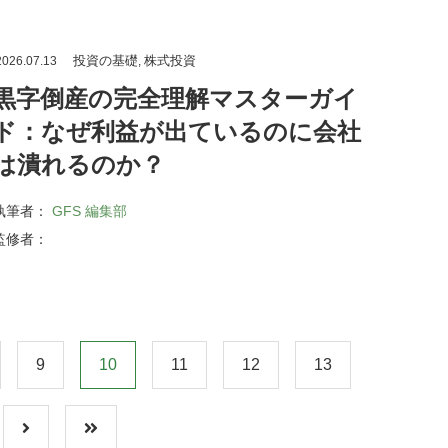
投資の基礎
株式投資
026.07.13
,
黒字倒産の完全理解マスターガイ
ド：なぜ利益が出ているのに会社
は潰れるのか？
執筆者：
GFS 編集部
監修者：
9
10
11
12
13