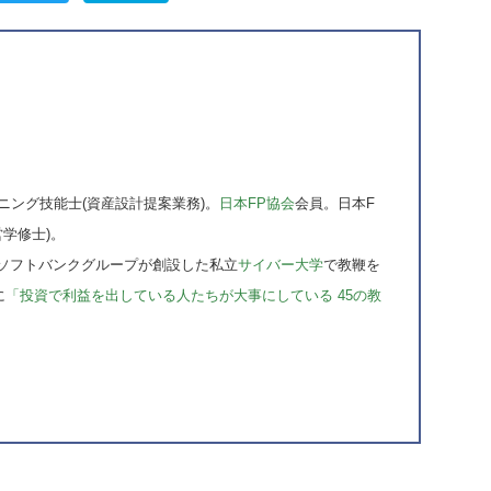
ニング技能士(資産設計提案業務)。
日本FP協会
会員。日本F
営学修士)。
ソフトバンクグループが創設した私立
サイバー大学
で教鞭を
に
「投資で利益を出している人たちが大事にしている 45の教