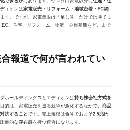
化できるか
にあります。ヤマダは家電以外に
住建・住
ディオンは
家電販売・リフォーム・地域密着・FC網
ます。ですが、家電量販は「足し算」だけでは勝てま
、EC、住宅、リフォーム、物流、会員基盤をどこまで
統合報道で何が言われてい
ダホールディングスとエディオンは
持ち株会社方式を
目的は、家電販売を巡る競争が激化するなかで、
商品
対抗すること
です。売上規模は合算でおよそ
2.5兆円
で圧倒的な存在感を持つ連合になります。