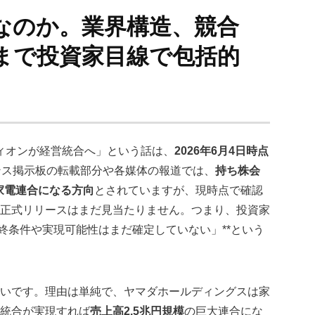
なのか。業界構造、競合
まで投資家目線で包括的
ィオンが経営統合へ」という話は、
2026年6月4日時点
ナンス掲示板の転載部分や各媒体の報道では、
持ち株会
家電連合になる方向
とされていますが、現時点で確認
る正式リリースはまだ見当たりません。つまり、投資家
終条件や実現可能性はまだ確定していない」**という
いです。理由は単純で、ヤマダホールディングスは家
統合が実現すれば
売上高2.5兆円規模
の巨大連合にな