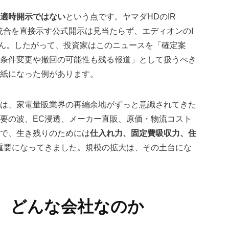
適時開示ではない
という点です。ヤマダHDのIR
の統合を直接示す公式開示は見当たらず、エディオンのI
ん。したがって、投資家はこのニュースを「確定案
条件変更や撤回の可能性も残る報道」として扱うべき
白紙になった例があります。
は、家電量販業界の再編余地がずっと意識されてきた
要の波、EC浸透、メーカー直販、原価・物流コスト
で、生き残りのためには
仕入れ力、固定費吸収力、住
重要になってきました。規模の拡大は、その土台にな
今、どんな会社なのか