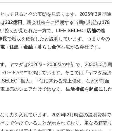
して見ると今の実態を見誤ります。2026年3月期通
益は
332億円
、親会社株主に帰属する当期純利益は
178
い控えが見られた一方で、
LIFE SELECT店舗の進
伸長
で増収を確保したと説明しています。つまり今の
電＋住建＋金融＋暮らし全体
へ広がる会社です。
マダは2026/3～2030/3の中計で、2030年3月期
円、ROE 8.5％**を掲げています。そこでは「ヤマダ経済
 SELECT拡大」「住に関わる売上強化」などが前面
電販売のシェアだけではなく、
生活接点を起点にした
り力を入れています。2026年2月時点の説明資料で
約20％**まで伸びていることが示されており、単なる箱売り