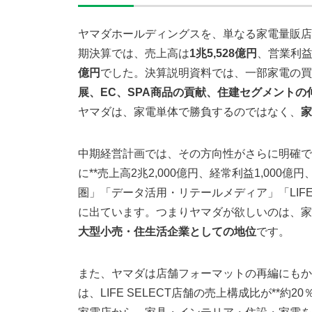
ヤマダホールディングスを、単なる家電量販店と
期決算では、売上高は
1兆5,528億円
、営業利
億円
でした。決算説明資料では、一部家電の買
展、EC、SPA商品の貢献、住建セグメントの
ヤマダは、家電単体で勝負するのではなく、
家
中期経営計画では、その方向性がさらに明確です。ヤ
に**売上高2兆2,000億円、経常利益1,000億
圏」「データ活用・リテールメディア」「LIFE
に出ています。つまりヤマダが欲しいのは、家
大型小売・住生活企業としての地位
です。
また、ヤマダは店舗フォーマットの再編にもかな
は、LIFE SELECT店舗の売上構成比が**