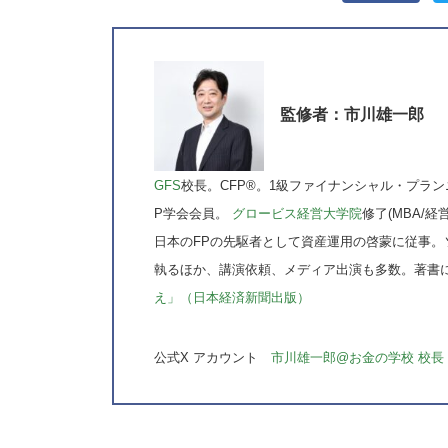
監修者：市川雄一郎
GFS
校長。CFP®。1級ファイナンシャル・プラン
P学会会員。
グロービス経営大学院
修了(MBA/経
日本のFPの先駆者として資産運用の啓蒙に従事。
執るほか、講演依頼、メディア出演も多数。著書
え」（日本経済新聞出版）
公式X アカウント
市川雄一郎@お金の学校 校長