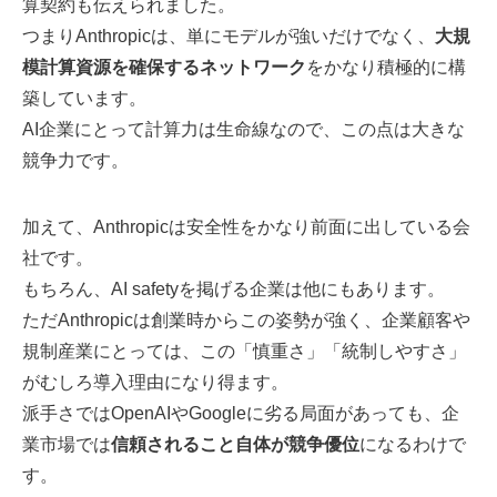
算契約も伝えられました。
つまりAnthropicは、単にモデルが強いだけでなく、
大規
模計算資源を確保するネットワーク
をかなり積極的に構
築しています。
AI企業にとって計算力は生命線なので、この点は大きな
競争力です。
加えて、Anthropicは安全性をかなり前面に出している会
社です。
もちろん、AI safetyを掲げる企業は他にもあります。
ただAnthropicは創業時からこの姿勢が強く、企業顧客や
規制産業にとっては、この「慎重さ」「統制しやすさ」
がむしろ導入理由になり得ます。
派手さではOpenAIやGoogleに劣る局面があっても、企
業市場では
信頼されること自体が競争優位
になるわけで
す。