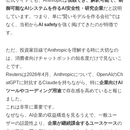
公式サイトでも、Anthropicは
信頼でき、解釈可能で、制
御可能なAIシステムを作るAI安全性・研究企業
だと説明
しています。つまり、単に“賢いモデルを作る会社”では
なく、当初から
AI safety
を強く掲げてきたのが特徴で
す。
ただ、投資家目線でAnthropicを理解する時に大切なの
は、消費者向けチャットボットの知名度だけで見ないこ
とです。
Reutersは2026年4月、Anthropicについて、OpenAIのCh
atGPTに対抗するClaudeを持ちながら、特に
企業向けAI
ツールやコーディング用途
で存在感を高めていると報じ
ました。
これは非常に重要です。
なぜなら、AI企業の収益構造を見るうえで、一般ユー
ザーの話題性より、
企業が継続課金するユースケース
の