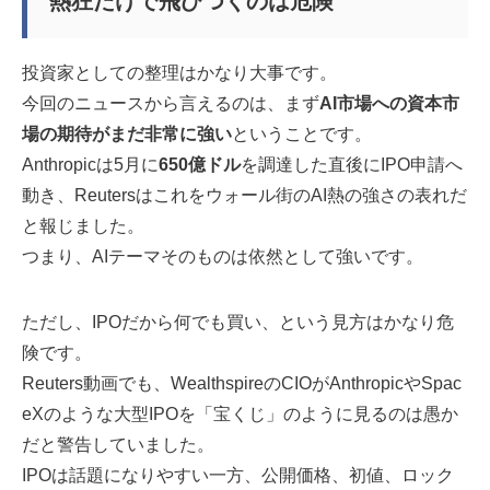
熱狂だけで飛びつくのは危険
投資家としての整理はかなり大事です。
今回のニュースから言えるのは、まず
AI市場への資本市
場の期待がまだ非常に強い
ということです。
Anthropicは5月に
650億ドル
を調達した直後にIPO申請へ
動き、Reutersはこれをウォール街のAI熱の強さの表れだ
と報じました。
つまり、AIテーマそのものは依然として強いです。
ただし、IPOだから何でも買い、という見方はかなり危
険です。
Reuters動画でも、WealthspireのCIOがAnthropicやSpac
eXのような大型IPOを「宝くじ」のように見るのは愚か
だと警告していました。
IPOは話題になりやすい一方、公開価格、初値、ロック