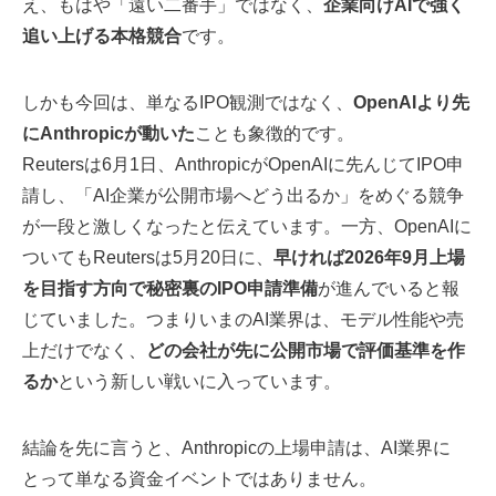
え、もはや「遠い二番手」ではなく、
企業向けAIで強く
追い上げる本格競合
です。
しかも今回は、単なるIPO観測ではなく、
OpenAIより先
にAnthropicが動いた
ことも象徴的です。
Reutersは6月1日、AnthropicがOpenAIに先んじてIPO申
請し、「AI企業が公開市場へどう出るか」をめぐる競争
が一段と激しくなったと伝えています。一方、OpenAIに
ついてもReutersは5月20日に、
早ければ2026年9月上場
を目指す方向で秘密裏のIPO申請準備
が進んでいると報
じていました。つまりいまのAI業界は、モデル性能や売
上だけでなく、
どの会社が先に公開市場で評価基準を作
るか
という新しい戦いに入っています。
結論を先に言うと、Anthropicの上場申請は、AI業界に
とって単なる資金イベントではありません。