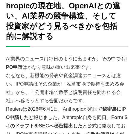
hropicの現在地、OpenAIとの違
い、AI業界の競争構造、そして
投資家がどう見るべきかを包括
的に解説する
AI業界のニュースは毎日のように出ますが、その中でも
I
PO申請
はかなり意味の重い出来事です。
なぜなら、新機能の発表や資金調達のニュースとは違
い、IPO申請はその企業が「私募市場で期待を集める会
社」から、「公開市場で数字と説明責任を問われる会
社」へ移ろうとする合図だからです。
Reutersは2026年6月1日、Anthropicが米国で
秘密裏にIP
O申請した
と報じました。Anthropic自身も同日、
Form S
-1のドラフトをSECへ秘密提出した
と公式に発表してお