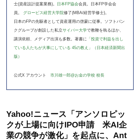
士(資産設計提案業務)。
日本FP協会
会員。日本FP学会会
員。
グロービス経営大学院
修了(MBA/経営学修士)。
日本のFPの先駆者として資産運用の啓蒙に従事。ソフトバン
クグループが創設した私立
サイバー大学
で教鞭を執るほか、
講演依頼、メディア出演も多数。著書に
「投資で利益を出し
ている人たちが大事にしている 45の教え」（日本経済新聞出
版）
公式X アカウント
市川雄一郎@お金の学校 校長
Yahoo!ニュース「アンソロピッ
クが上場に向けIPO申請 米AI企
業の競争が激化」を起点に、Ant