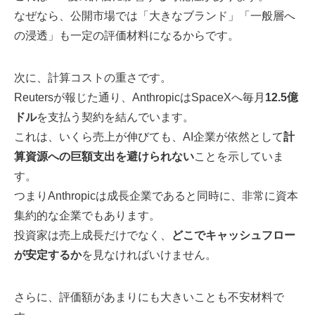
なぜなら、公開市場では「大きなブランド」「一般層へ
の浸透」も一定の評価材料になるからです。
次に、計算コストの重さです。
Reutersが報じた通り、AnthropicはSpaceXへ毎月
12.5億
ドル
を支払う契約を結んでいます。
これは、いくら売上が伸びても、AI企業が依然として
計
算資源への巨額支出を避けられない
ことを示していま
す。
つまりAnthropicは成長企業であると同時に、非常に資本
集約的な企業でもあります。
投資家は売上成長だけでなく、
どこでキャッシュフロー
が安定するか
を見なければいけません。
さらに、評価額があまりにも大きいことも不安材料で