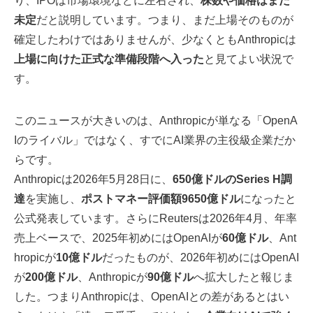
り、IPOは市場環境などに左右され、
株数や価格はまだ
未定
だと説明しています。つまり、まだ上場そのものが
確定したわけではありませんが、少なくともAnthropicは
上場に向けた正式な準備段階へ入った
と見てよい状況で
す。
このニュースが大きいのは、Anthropicが単なる「OpenA
Iのライバル」ではなく、すでにAI業界の主役級企業だか
らです。
Anthropicは2026年5月28日に、
650億ドルのSeries H調
達
を実施し、
ポストマネー評価額9650億ドル
になったと
公式発表しています。さらにReutersは2026年4月、年率
売上ベースで、2025年初めにはOpenAIが
60億ドル
、Ant
hropicが
10億ドル
だったものが、2026年初めにはOpenAI
が
200億ドル
、Anthropicが
90億ドル
へ拡大したと報じま
した。つまりAnthropicは、OpenAIとの差があるとはい