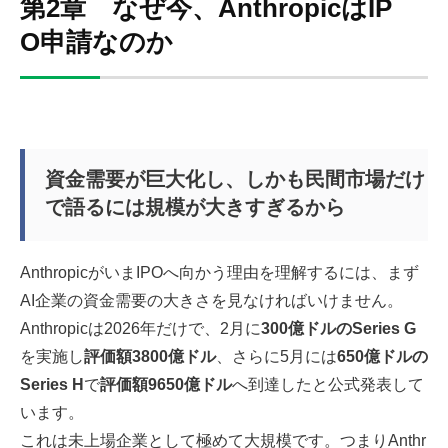
第2章 なぜ今、AnthropicはIP
O申請なのか
資金需要が巨大化し、しかも民間市場だけ
で語るには規模が大きすぎるから
AnthropicがいまIPOへ向かう理由を理解するには、まず
AI企業の資金需要の大きさを見なければいけません。
Anthropicは2026年だけで、2月に
300億ドルのSeries G
を実施し
評価額3800億ドル
、さらに5月には
650億ドルの
Series H
で
評価額9650億ドル
へ到達したと公式発表して
います。
これは未上場企業として極めて大規模です。つまりAnthr