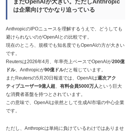
まだOpenAIが大きい。ただしAnthropic
は企業向けでかなり迫っている
AnthropicのIPOニュースを理解するうえで、どうしても
避けられないのがOpenAIとの比較です。
現在のところ、規模でも知名度でもOpenAIの方が大きい
です。
Reutersは2026年4月、年率売上ベースでOpenAIが
200億
ドル
、Anthropicが
90億ドル
だと報じています。
またReutersの5月20日報道では、OpenAIは
週次アク
ティブユーザー9億人超
、
有料会員5000万人
という巨大
な消費者基盤を持つとされています。
この意味で、OpenAIは依然として生成AI市場の中心企業
です。
ただし、Anthropicは単純に負けているわけではありませ