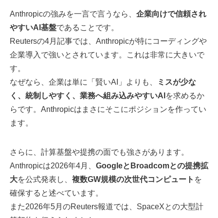
Anthropicの強みを一言で言うなら、
企業向けで信頼され
やすいAI基盤
であることです。
Reutersの4月記事では、Anthropicが特にコーディングや
企業導入で強いとされています。これは非常に大きいで
す。
なぜなら、企業は単に「賢いAI」よりも、
ミスが少な
く、統制しやすく、業務へ組み込みやすいAI
を求めるか
らです。Anthropicはまさにそこにポジションを作ってい
ます。
さらに、計算基盤や提携の面でも強さがあります。
Anthropicは2026年4月、
GoogleとBroadcomとの提携拡
大
を公式発表し、
複数GW規模の次世代コンピュート
を
確保すると述べています。
また2026年5月のReuters報道では、SpaceXとの大型計