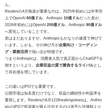
ん。
Reutersの4月報道が重要なのは、2025年初めには年率売
上でOpenAI
60億ドル
、Anthropic
10億ドル
だった差が、
2026年初めにはOpenAI
200億ドル
、Anthropic
90億ドル
へ変化していることです。
差はまだありますが、Anthropicもかなりの速度で伸びて
います。しかも、その伸び方が
企業向け・コーディン
グ・業務活用
で強い点が特徴です。
つまりAnthropicは、消費者人気で真正面からChatGPTを
倒すというより、
企業収益の質で勝負するライバル
とし
て存在感を増しています。
この違いはIPOでも重要です。
公開市場は知名度だけでなく、収益の継続性や利益率を
重視します。Reutersの6月1日Breakingviewsは、Anthro
picのIPOで投資家が最も注目するのは派手な評価額より