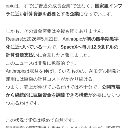
opicは、すでに“普通の成長企業”ではなく、
国家級インフ
ラに近い計算資源を必要とする企業
になっています。
しかも、その資金需要は今後も軽くありません。
Reutersは2026年5月21日、Anthropicが
初の四半期黒字
化に近づいている
一方で、
SpaceXへ毎月12.5億ドルの
計算資源支払い
に合意したと報じました。
このニュースは非常に象徴的です。
Anthropicは収益を伸ばしているものの、AIモデル開発と
運用には巨額の計算コストがかかり続ける。
つまり、売上が伸びているだけでは不十分で、
公開市場
から継続的に巨額資金を調達できる構造
が必要になりつ
つあるわけです。
この状況でIPOは極めて自然です。