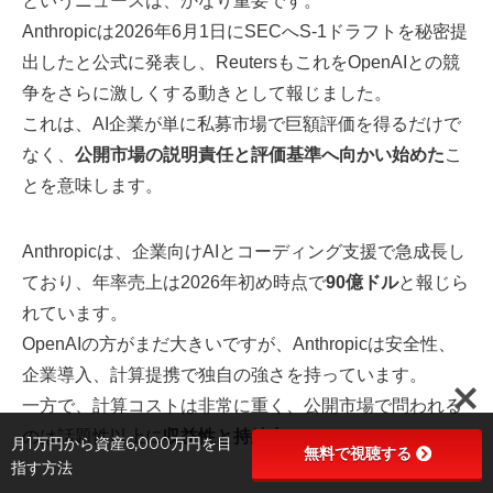
というニュースは、かなり重要です。
Anthropicは2026年6月1日にSECへS-1ドラフトを秘密提
出したと公式に発表し、ReutersもこれをOpenAIとの競
争をさらに激しくする動きとして報じました。
これは、AI企業が単に私募市場で巨額評価を得るだけで
なく、
公開市場の説明責任と評価基準へ向かい始めた
こ
とを意味します。
Anthropicは、企業向けAIとコーディング支援で急成長し
ており、年率売上は2026年初め時点で
90億ドル
と報じら
れています。
OpenAIの方がまだ大きいですが、Anthropicは安全性、
企業導入、計算提携で独自の強さを持っています。
一方で、計算コストは非常に重く、公開市場で問われる
のは話題性以上に
収益性と持続力
です。
月1万円から資産6,000万円を目
無料で視聴する
指す方法