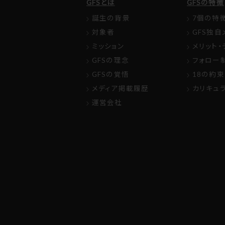
GFSとは
GFSの特徴
誕生の背景
7個の特
対象者
GFS独自
ミッション
メリット・
GFSの理念
フォロー
GFSの覚悟
18の約束
メディア掲載履歴
カリキュ
運営会社