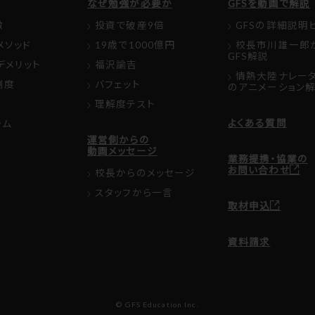
なぜ勉強が必要か
GFSを動画で解説
徴
投資で破産9倍
GFSの詳細説明
メソッド
19歳で1000億円
校長市川雄一郎
GFS解説
デメリット
福沢諭吉
情熱大陸ナレー
制度
バフェット
のアニメーション
理解度テスト
よくある質問
ラム
運営側からの
動画メッセージ
業務提携・協業の
お問い合わせ
校長からのメッセージ
スタッフから一言
取材申込
資料請求
© GFS Education Inc.