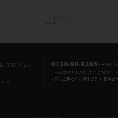
<
前の記事
0120-99-8385
全日9:00
軽にご質問ください。
※代表電話ですので、必ず「GFSの件」
※受付担当者がご用件を承り、担当者か
ります。