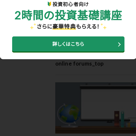
投資初心者向け
2時間の投資基礎講座
さらに
豪華特典
もらえる！
ホーム
>
お知らせ・メディア実績
> online forum
詳しくはこちら
2021.05.07
online forums_top