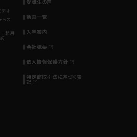
受講生の声
ビデオ
動画一覧
からの
入学案内
ター起用
解説
会社概要
個人情報保護方針
特定商取引法に基づく表
記