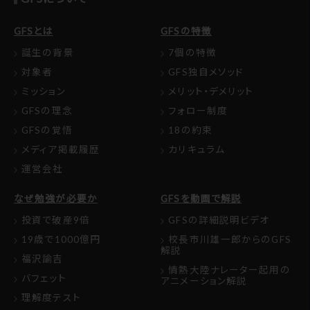
GFSとは
GFSの特徴
誕生の背景
7個の特徴
対象者
GFS独自メソッド
ミッション
メリット・デメリット
GFSの理念
フォロー制度
GFSの覚悟
18の約束
メディア掲載履歴
カリキュラム
運営会社
なぜ勉強が必要か
GFSを動画で解説
投資で破産9倍
GFSの詳細説明ビデオ
19歳で1000億円
校長市川雄一郎からのGFS
解説
福沢諭吉
情熱大陸ナレーター起用の
バフェット
アニメーション解説
理解度テスト