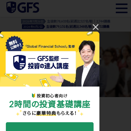
生徒数78,603名(前週比527名増)｜2,744講義
2026年7月26日
生徒数79,151名(前週比548名増)｜2,752講義
2026年8月2日
MOVIE LIST
– 動画一覧 –
投資初心者向け
2時間の投資基礎講座
ホーム
>
動画一覧
さらに
豪華特典
もらえる！
動画一覧