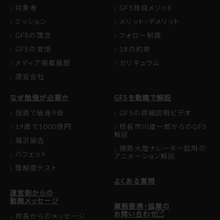
対象者
GFS独自メソッド
ミッション
メリット・デメリット
GFSの理念
フォロー制度
GFSの覚悟
18の約束
メディア掲載履歴
カリキュラム
運営会社
なぜ勉強が必要か
GFSを動画で解説
投資で破産9倍
GFSの詳細説明ビデオ
19歳で1000億円
校長市川雄一郎からのGFS
解説
福沢諭吉
情熱大陸ナレーター起用の
バフェット
アニメーション解説
理解度テスト
よくある質問
運営側からの
動画メッセージ
業務提携・協業の
お問い合わせ
校長からのメッセージ