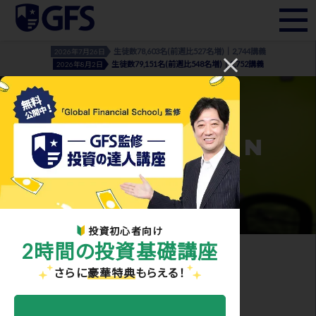
生徒数78,603名(前週比527名増)｜2,744講義
2026年7月26日
生徒数79,151名(前週比548名増)｜2,752講義
2026年8月2日
INFORMATION
- お知らせ・メディア実績 -
投資初心者向け
2時間の投資基礎講座
ホーム
>
お知らせ・メディア実績
> famous_investors_top
さらに
豪華特典
もらえる！
2021.04.19
famous_investors_top