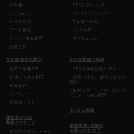
対象者
GFS独自メソッド
ミッション
メリット・デメリット
GFSの理念
フォロー制度
GFSの覚悟
18の約束
メディア掲載履歴
カリキュラム
運営会社
なぜ勉強が必要か
GFSを動画で解説
投資で破産9倍
GFSの詳細説明ビデオ
19歳で1000億円
校長市川雄一郎からのGFS
解説
福沢諭吉
情熱大陸ナレーター起用の
バフェット
アニメーション解説
理解度テスト
よくある質問
運営側からの
動画メッセージ
業務提携・協業の
お問い合わせ
校長からのメッセージ