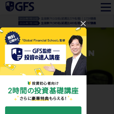
生徒数79,102名(前週比579名増)｜2,729講義
2026年7月12日
生徒数79,585名(前週比483名増)｜2,737講義
2026年7月19日
INFORMATION
- お知らせ・メディア実績 -
投資初心者向け
2時間の投資基礎講座
ホーム
>
お知らせ・メディア実績
> IMG_1841
さらに
豪華特典
もらえる！
2023.11.10
IMG_1841