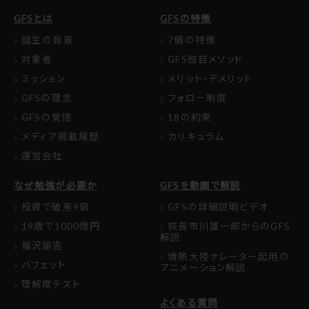
GFSとは
GFSの特徴
誕生の背景
7個の特徴
対象者
GFS独自メソッド
ミッション
メリット・デメリット
GFSの理念
フォロー制度
GFSの覚悟
18の約束
メディア掲載履歴
カリキュラム
運営会社
なぜ勉強が必要か
GFSを動画で解説
投資で破産9倍
GFSの詳細説明ビデオ
19歳で1000億円
校長市川雄一郎からのGFS
解説
福沢諭吉
情熱大陸ナレーター起用の
バフェット
アニメーション解説
理解度テスト
よくある質問