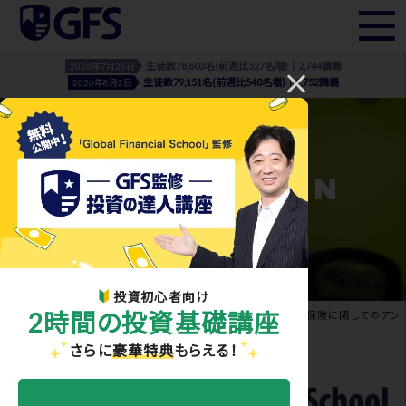
生徒数78,603名(前週比527名増)｜2,744講義
2026年7月26日
生徒数79,151名(前週比548名増)｜2,752講義
2026年8月2日
INFORMATION
- お知らせ・メディア実績 -
投資初心者向け
2時間の投資基礎講座
ホーム
>
お知らせ・メディア実績
> GFSが実施した「貯蓄型生命保険に関してのアン
ケート」について各メディアに掲載いただきました。
さらに
豪華特典
もらえる！