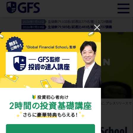
生徒数79,102名(前週比579名増)｜2,729講義
2026年7月12日
生徒数79,585名(前週比483名増)｜2,737講義
2026年7月19日
INFORMATION
- お知らせ・メディア実績 -
投資初心者向け
2時間の投資基礎講座
ホーム
>
お知らせ・メディア実績
> テレビ西日本『記者のチカラ』に、プレスリリースで
出したアンケート結果が取り上げられました。
さらに
豪華特典
もらえる！