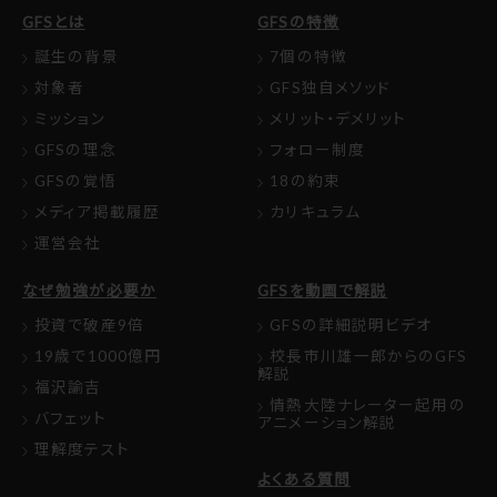
GFSとは
GFSの特徴
誕生の背景
7個の特徴
対象者
GFS独自メソッド
ミッション
メリット・デメリット
GFSの理念
フォロー制度
GFSの覚悟
18の約束
メディア掲載履歴
カリキュラム
運営会社
なぜ勉強が必要か
GFSを動画で解説
投資で破産9倍
GFSの詳細説明ビデオ
19歳で1000億円
校長市川雄一郎からのGFS
解説
福沢諭吉
情熱大陸ナレーター起用の
バフェット
アニメーション解説
理解度テスト
よくある質問