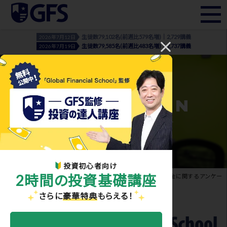
生徒数79,102名(前週比579名増)｜2,729講義
2026年7月12日
生徒数79,585名(前週比483名増)｜2,737講義
2026年7月19日
INFORMATION
- お知らせ・メディア実績 -
投資初心者向け
2時間の投資基礎講座
ホーム
>
お知らせ・メディア実績
> GFSが実施した「子どもとお金に関するアンケー
ト」について各メディアに掲載いただきました。
さらに
豪華特典
もらえる！