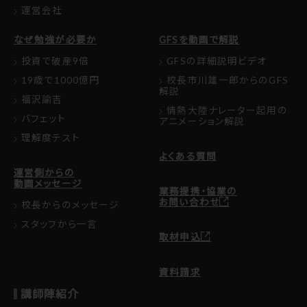
運営会社
なぜ勉強が必要か
GFSを動画で解説
投資で破産9倍
GFSの詳細説明ビデオ
19歳で1000億円
校長市川雄一郎からのGFS
解説
福沢諭吉
情熱大陸ナレーター起用の
バフェット
アニメーション解説
理解度テスト
よくある質問
運営側からの
動画メッセージ
業務提携・協業の
お問い合わせ
校長からのメッセージ
スタッフから一言
取材申込
資料請求
講師陣紹介