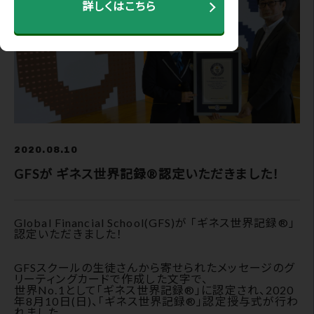
詳しくはこちら
2020.08.10
GFSが ギネス世界記録®認定いただきました！
Global Financial School(GFS)が 「ギネス世界記録®」
認定いただきました！
GFSスクールの生徒さんから寄せられたメッセージのグ
リーティングカードで作成した文字で、
世界No.1として「ギネス世界記録®」に認定され、2020
年8月10日(日)、「ギネス世界記録®」認定授与式が行わ
れました。