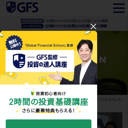
生徒数78,603名(前週比527名増)｜2,744講義
2026年7月26日
生徒数79,151名(前週比548名増)｜2,752講義
2026年8月2日
INFORMATION
- お知らせ・メディア実績 -
投資初心者向け
2時間の投資基礎講座
ホーム
>
お知らせ・メディア実績
> GFSが ギネス世界記録®認定いただきました！
さらに
豪華特典
もらえる！