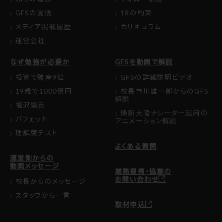
GFSの覚悟
18の約束
メディア掲載履歴
カリキュラム
運営会社
なぜ勉強が必要か
GFSを動画で解説
投資で破産9倍
GFSの詳細説明ビデオ
19歳で1000億円
校長市川雄一郎からのGFS
解説
福沢諭吉
情熱大陸ナレーター起用の
バフェット
アニメーション解説
理解度テスト
よくある質問
運営側からの
動画メッセージ
業務提携・協業の
お問い合わせ
校長からのメッセージ
スタッフから一言
取材申込