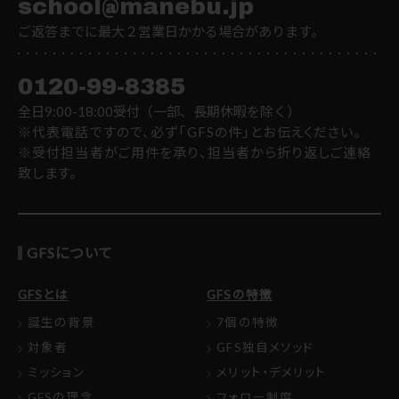
school@manebu.jp
ご返答までに最大２営業日かかる場合があります。
0120-99-8385
全日9:00-18:00受付（一部、長期休暇を除く）
※代表電話ですので、必ず「GFSの件」とお伝えください。
※受付担当者がご用件を承り、担当者から折り返しご連絡
致します。
GFSについて
GFSとは
GFSの特徴
誕生の背景
7個の特徴
対象者
GFS独自メソッド
ミッション
メリット・デメリット
GFSの理念
フォロー制度