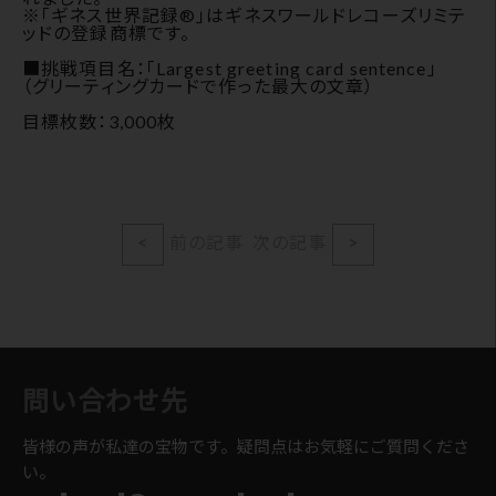
※「ギネス世界記録®」はギネスワールドレコーズリミテ
ッドの登録商標です。
■挑戦項目名：「Largest greeting card sentence」
（グリーティングカードで作った最大の文章）
目標枚数：3,000枚
<
前の記事
次の記事
>
問い合わせ先
皆様の声が私達の宝物です。疑問点はお気軽にご質問くださ
い。