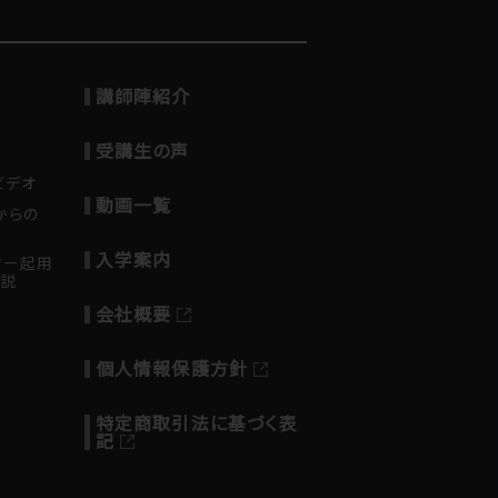
講師陣紹介
受講生の声
ビデオ
動画一覧
からの
入学案内
ター起用
解説
会社概要
個人情報保護方針
特定商取引法に基づく表
記