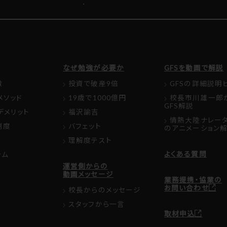
なぜ勉強が必要か
GFSを動画で解説
徴
投資で破産9倍
GFSの詳細説明
メソッド
19歳で1000億円
校長市川雄一郎
GFS解説
デメリット
福沢諭吉
情熱大陸ナレー
制度
バフェット
のアニメーション
理解度テスト
よくある質問
ラム
運営側からの
動画メッセージ
業務提携・協業の
お問い合わせ
校長からのメッセージ
スタッフから一言
取材申込