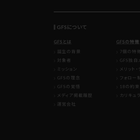
GFSについて
GFSとは
GFSの特徴
誕生の背景
7個の特
対象者
GFS独自
ミッション
メリット・
GFSの理念
フォロー
GFSの覚悟
18の約束
メディア掲載履歴
カリキュ
運営会社