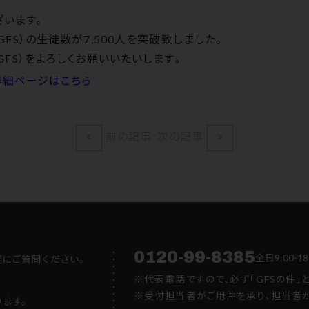
います。
hool（GFS）の生徒数が7,500人を突破致しました。
hool（GFS）をよろしくお願いいたいします。
詳細ページはこちら
<
前の記事
次の記事
>
0120-99-8385
全日9:00
軽にご質問ください。
※代表電話ですので、必ず「GFSの件」
※受付担当者がご用件を承り、担当者か
ります。