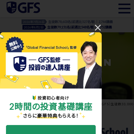
生徒数78,603名(前週比527名増)｜2,744講義
2026年7月26日
生徒数79,151名(前週比548名増)｜2,752講義
2026年8月2日
INFORMATION
- お知らせ・メディア実績 -
投資初心者向け
2時間の投資基礎講座
ホーム
>
お知らせ・メディア実績
> Global Financial School（GFS）生徒数33,000
人突破
さらに
豪華特典
もらえる！