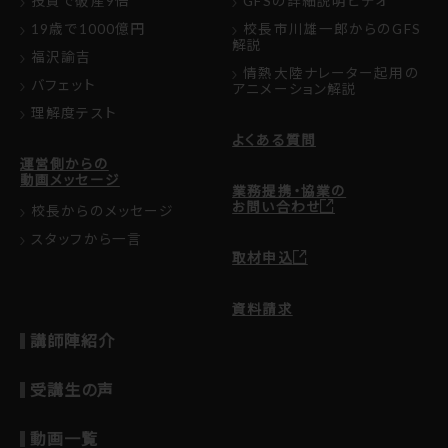
投資で破産9倍
GFSの詳細説明ビデオ
19歳で1000億円
校長市川雄一郎からのGFS
解説
福沢諭吉
情熱大陸ナレーター起用の
バフェット
アニメーション解説
理解度テスト
よくある質問
運営側からの
動画メッセージ
業務提携・協業の
お問い合わせ
校長からのメッセージ
スタッフから一言
取材申込
資料請求
講師陣紹介
受講生の声
動画一覧