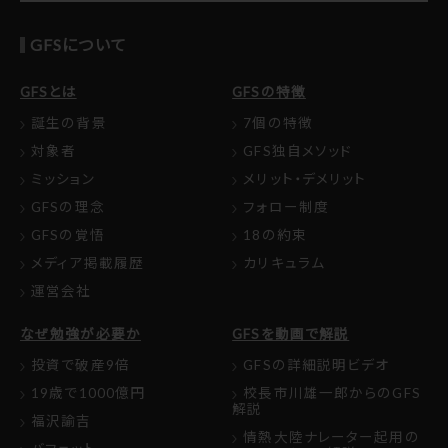
GFSについて
GFSとは
GFSの特徴
誕生の背景
7個の特徴
対象者
GFS独自メソッド
ミッション
メリット・デメリット
GFSの理念
フォロー制度
GFSの覚悟
18の約束
メディア掲載履歴
カリキュラム
運営会社
なぜ勉強が必要か
GFSを動画で解説
投資で破産9倍
GFSの詳細説明ビデオ
19歳で1000億円
校長市川雄一郎からのGFS
解説
福沢諭吉
情熱大陸ナレーター起用の