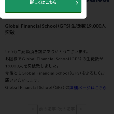
詳しくはこちら
2022.07.21
Global Financial School（GFS）生徒数19,000人
突破
いつもご愛顧頂き誠にありがとうございます。
お陰様でGlobal Financial School（GFS）の生徒数が
19,000人を突破致しました。
今後ともGlobal Financial School（GFS）をよろしくお
願いいたいします。
Global Financial School（GFS）の
詳細ページはこちら
<
前の記事
次の記事
>