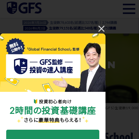
生徒数78,603名(前週比527名増)｜2,744講義
2026年7月26日
生徒数79,151名(前週比548名増)｜2,752講義
2026年8月2日
INFORMATION
- お知らせ・メディア実績 -
投資初心者向け
2時間の投資基礎講座
ホーム
>
お知らせ・メディア実績
> Global Financial School（GFS）生徒数19,000
人突破
さらに
豪華特典
もらえる！