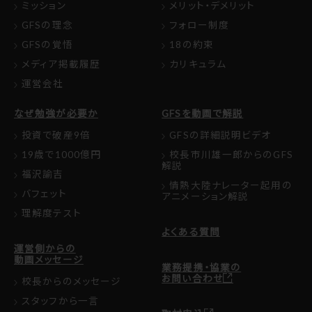
ミッション
メリット・デメリット
GFSの理念
フォロー制度
GFSの覚悟
18の約束
メディア掲載履歴
カリキュラム
運営会社
なぜ勉強が必要か
GFSを動画で解説
投資で破産9倍
GFSの詳細説明ビデオ
19歳で1000億円
校長市川雄一郎からのGFS
解説
福沢諭吉
情熱大陸ナレーター起用の
バフェット
アニメーション解説
理解度テスト
よくある質問
運営側からの
動画メッセージ
業務提携・協業の
お問い合わせ
校長からのメッセージ
スタッフから一言