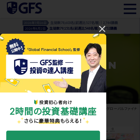
生徒数78,603名(前週比527名増)｜2,744講義
2026年7月26日
生徒数79,151名(前週比548名増)｜2,752講義
2026年8月2日
INFORMATION
- お知らせ・メディア実績 -
投資初心者向け
2時間の投資基礎講座
ホーム
>
お知らせ・メディア実績
> Global Financial School<グローバルファイナ
ンシャルスクール(GFS)>は、全面リニューアルいたしました
さらに
豪華特典
もらえる！