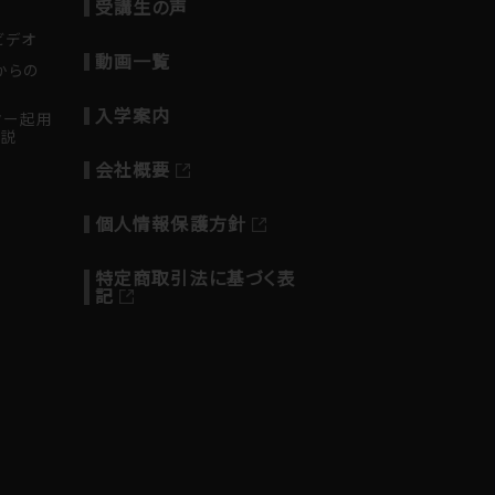
受講生の声
ビデオ
動画一覧
からの
入学案内
ター起用
解説
会社概要
個人情報保護方針
特定商取引法に基づく表
記