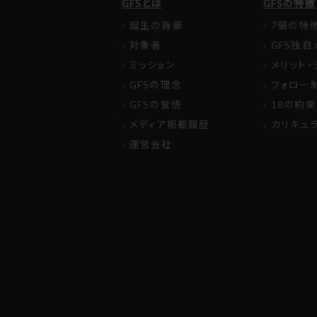
GFSとは
GFSの特徴
誕生の背景
7個の特
対象者
GFS独自
ミッション
メリット・
GFSの理念
フォロー
GFSの覚悟
18の約束
メディア掲載履歴
カリキュ
運営会社