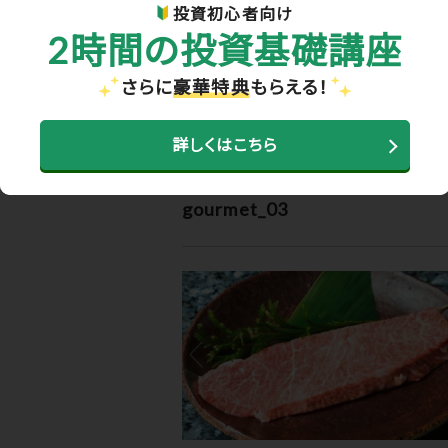
投資初心者向け
2時間の投資基礎講座
さらに
豪華特典
もらえる！
ホーム
>
お知らせ・メディア実績
> gourmet_03
詳しくはこちら
2021.02.19
gourmet_03