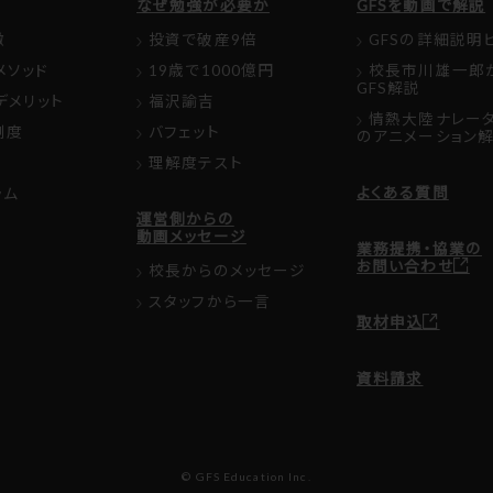
なぜ勉強が必要か
GFSを動画で解説
徴
投資で破産9倍
GFSの詳細説明
メソッド
19歳で1000億円
校長市川雄一郎
GFS解説
デメリット
福沢諭吉
情熱大陸ナレー
制度
バフェット
のアニメーション
理解度テスト
よくある質問
ラム
運営側からの
動画メッセージ
業務提携・協業の
お問い合わせ
校長からのメッセージ
スタッフから一言
取材申込
資料請求
© GFS Education Inc.