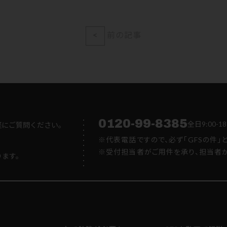
<
前の記事
0120-99-8385
全日9:00
軽にご質問ください。
※代表電話ですので、必ず「GFSの件」
※受付担当者がご用件を承り、担当者か
ります。