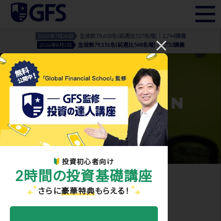
生徒数78,603名(前週比527名増)｜2,744講義
2026年7月26日
生徒数79,151名(前週比548名増)｜2,752講義
2026年8月2日
INFORMATION
- お知らせ・メディア実績 -
投資初心者向け
2時間の投資基礎講座
ホーム
>
お知らせ・メディア実績
> movie_02
さらに
豪華特典
もらえる！
2021.02.16
movie_02