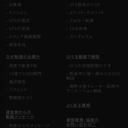
対象者
GFS独自メソッド
ミッション
メリット・デメリット
GFSの理念
フォロー制度
GFSの覚悟
18の約束
メディア掲載履歴
カリキュラム
運営会社
なぜ勉強が必要か
GFSを動画で解説
投資で破産9倍
GFSの詳細説明ビデオ
19歳で1000億円
校長市川雄一郎からのGFS
解説
福沢諭吉
情熱大陸ナレーター起用の
バフェット
アニメーション解説
理解度テスト
よくある質問
運営側からの
動画メッセージ
業務提携・協業の
お問い合わせ
校長からのメッセージ