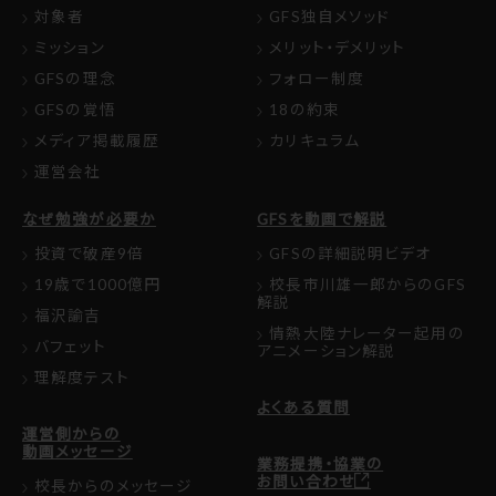
対象者
GFS独自メソッド
ミッション
メリット・デメリット
GFSの理念
フォロー制度
GFSの覚悟
18の約束
メディア掲載履歴
カリキュラム
運営会社
なぜ勉強が必要か
GFSを動画で解説
投資で破産9倍
GFSの詳細説明ビデオ
19歳で1000億円
校長市川雄一郎からのGFS
解説
福沢諭吉
情熱大陸ナレーター起用の
バフェット
アニメーション解説
理解度テスト
よくある質問
運営側からの
動画メッセージ
業務提携・協業の
お問い合わせ
校長からのメッセージ