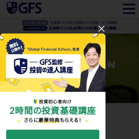
生徒数78,603名(前週比527名増)｜2,744講義
2026年7月26日
生徒数79,151名(前週比548名増)｜2,752講義
2026年8月2日
INFORMATION
- お知らせ・メディア実績 -
投資初心者向け
2時間の投資基礎講座
ホーム
>
お知らせ・メディア実績
> investment trust_02
さらに
豪華特典
もらえる！
2021.05.13
investment trust_02