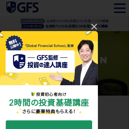
生徒数78,603名(前週比527名増)｜2,744講義
2026年7月26日
生徒数79,151名(前週比548名増)｜2,752講義
2026年8月2日
INFORMATION
- お知らせ・メディア実績 -
投資初心者向け
2時間の投資基礎講座
ホーム
>
お知らせ・メディア実績
> gfskouchou_02
さらに
豪華特典
もらえる！
2021.02.19
gfskouchou_02