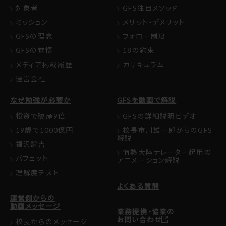
対象者
GFS独自メソッド
ミッション
メリット・デメリット
GFSの理念
フォロー制度
GFSの覚悟
18の約束
メディア掲載履歴
カリキュラム
運営会社
なぜ勉強が必要か
GFSを動画で解説
投資で破産9倍
GFSの詳細説明ビデオ
19歳で1000億円
校長市川雄一郎からのGFS
解説
福沢諭吉
情熱大陸ナレーター起用の
バフェット
アニメーション解説
理解度テスト
よくある質問
運営側からの
動画メッセージ
業務提携・協業の
お問い合わせ
校長からのメッセージ