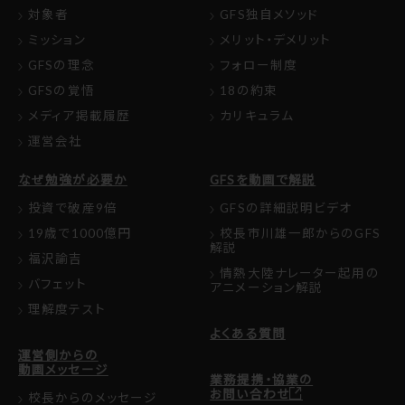
対象者
GFS独自メソッド
ミッション
メリット・デメリット
GFSの理念
フォロー制度
GFSの覚悟
18の約束
メディア掲載履歴
カリキュラム
運営会社
なぜ勉強が必要か
GFSを動画で解説
投資で破産9倍
GFSの詳細説明ビデオ
19歳で1000億円
校長市川雄一郎からのGFS
解説
福沢諭吉
情熱大陸ナレーター起用の
バフェット
アニメーション解説
理解度テスト
よくある質問
運営側からの
動画メッセージ
業務提携・協業の
お問い合わせ
校長からのメッセージ