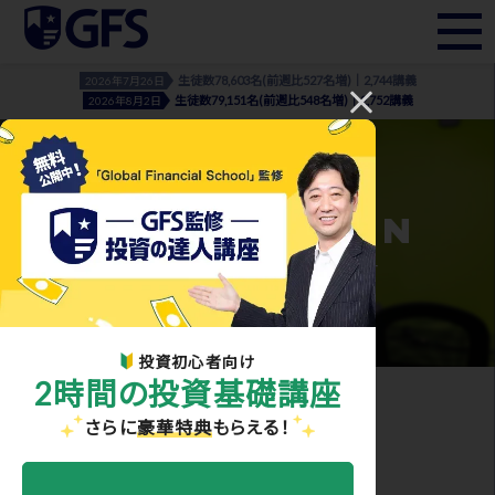
生徒数78,603名(前週比527名増)｜2,744講義
2026年7月26日
生徒数79,151名(前週比548名増)｜2,752講義
2026年8月2日
INFORMATION
- お知らせ・メディア実績 -
投資初心者向け
2時間の投資基礎講座
ホーム
>
お知らせ・メディア実績
> financial_literacy_02
さらに
豪華特典
もらえる！
2021.03.25
financial_literacy_02