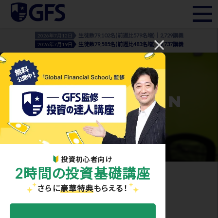
生徒数79,102名(前週比579名増)｜2,729講義
2026年7月12日
生徒数79,585名(前週比483名増)｜2,737講義
2026年7月19日
INFORMATION
- お知らせ・メディア実績 -
投資初心者向け
2時間の投資基礎講座
ホーム
>
お知らせ・メディア実績
> return‗01
さらに
豪華特典
もらえる！
2021.03.18
return‗01