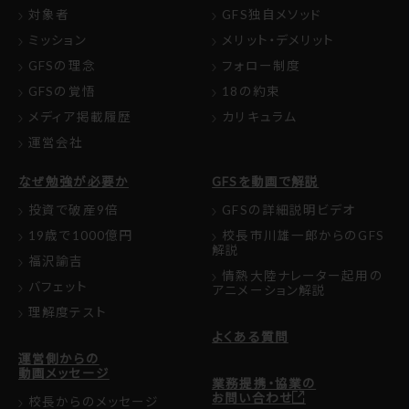
対象者
GFS独自メソッド
ミッション
メリット・デメリット
GFSの理念
フォロー制度
GFSの覚悟
18の約束
メディア掲載履歴
カリキュラム
運営会社
なぜ勉強が必要か
GFSを動画で解説
投資で破産9倍
GFSの詳細説明ビデオ
19歳で1000億円
校長市川雄一郎からのGFS
解説
福沢諭吉
情熱大陸ナレーター起用の
バフェット
アニメーション解説
理解度テスト
よくある質問
運営側からの
動画メッセージ
業務提携・協業の
お問い合わせ
校長からのメッセージ