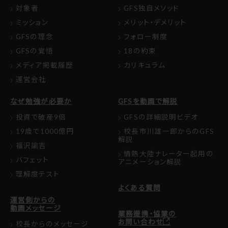
対象者
GFS独自メソッド
ミッション
メリット・デメリット
GFSの理念
フォロー制度
GFSの覚悟
18の約束
メディア掲載履歴
カリキュラム
運営会社
なぜ勉強が必要か
GFSを動画で解説
投資で破産9倍
GFSの詳細説明ビデオ
19歳で1000億円
校長市川雄一郎からのGFS
解説
福沢諭吉
情熱大陸ナレーター起用の
バフェット
アニメーション解説
理解度テスト
よくある質問
運営側からの
動画メッセージ
業務提携・協業の
お問い合わせ
校長からのメッセージ