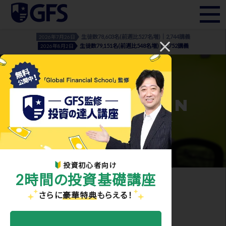
生徒数78,603名(前週比527名増)｜2,744講義
2026年7月26日
生徒数79,151名(前週比548名増)｜2,752講義
2026年8月2日
INFORMATION
- お知らせ・メディア実績 -
投資初心者向け
2時間の投資基礎講座
ホーム
>
お知らせ・メディア実績
> instructor01_asai
さらに
豪華特典
もらえる！
2021.03.10
instructor01_asai