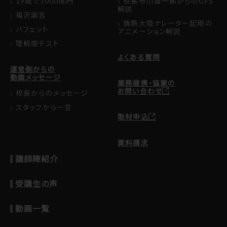
19歳で1000億円
校長市川雄一郎からのGFS
解説
福沢諭吉
情熱大陸ナレーター起用の
バフェット
アニメーション解説
理解度テスト
よくある質問
運営側からの
動画メッセージ
業務提携・協業の
お問い合わせ
校長からのメッセージ
スタッフから一言
取材申込
資料請求
講師陣紹介
受講生の声
動画一覧