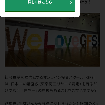
3000枚のカードでWe Love GFS！
詳しくはこちら
社会貢献を理念とするオンライン投資スクール「GFS」
は、日本一の講座数（東京商工リサーチ認定）を誇るだ
けでなく、「世界一」の経験もあることをご存じですか？
昨年夏、生徒さんから当校に寄せられた愛と感謝のメッ