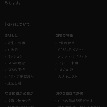
致します。
GFSについて
GFSとは
GFSの特徴
誕生の背景
7個の特徴
対象者
GFS独自メソッド
ミッション
メリット・デメリット
GFSの理念
フォロー制度
GFSの覚悟
18の約束
メディア掲載履歴
カリキュラム
運営会社
なぜ勉強が必要か
GFSを動画で解説
投資で破産9倍
GFSの詳細説明ビデオ