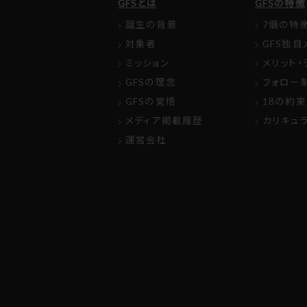
GFSとは
GFSの特徴
誕生の背景
7個の特
対象者
GFS独自
ミッション
メリット・
GFSの理念
フォロー
GFSの覚悟
18の約束
メディア掲載履歴
カリキュ
運営会社