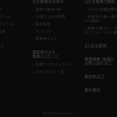
なぜ勉強が必要か
GFSを動画で解説
徴
投資で破産9倍
GFSの詳細説明
メソッド
19歳で1000億円
校長市川雄一郎
GFS解説
デメリット
福沢諭吉
情熱大陸ナレー
制度
バフェット
のアニメーション
理解度テスト
よくある質問
ラム
運営側からの
動画メッセージ
業務提携・協業の
お問い合わせ
校長からのメッセージ
スタッフから一言
取材申込
資料請求
© GFS Education Inc.