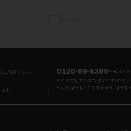
<
前の記事
0120-99-8385
全日9:00
軽にご質問ください。
※代表電話ですので、必ず「GFSの件」
※受付担当者がご用件を承り、担当者か
ります。