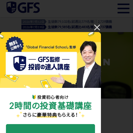
生徒数79,102名(前週比579名増)｜2,729講義
2026年7月12日
生徒数79,585名(前週比483名増)｜2,737講義
2026年7月19日
INFORMATION
- お知らせ・メディア実績 -
投資初心者向け
2時間の投資基礎講座
ホーム
>
お知らせ・メディア実績
> 生徒さんBA1
さらに
豪華特典
もらえる！
2025.11.05
生徒さんBA1