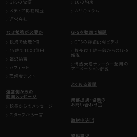
GFSの覚悟
18の約束
メディア掲載履歴
カリキュラム
運営会社
なぜ勉強が必要か
GFSを動画で解説
投資で破産9倍
GFSの詳細説明ビデオ
19歳で1000億円
校長市川雄一郎からのGFS
解説
福沢諭吉
情熱大陸ナレーター起用の
バフェット
アニメーション解説
理解度テスト
よくある質問
運営側からの
動画メッセージ
業務提携・協業の
お問い合わせ
校長からのメッセージ
スタッフから一言
取材申込
資料請求